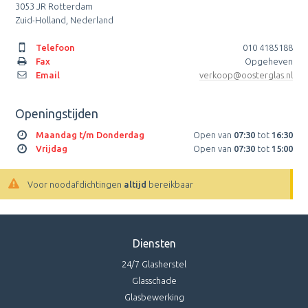
3053 JR Rotterdam
Zuid-Holland, Nederland
Telefoon
010 4185188
Fax
Opgeheven
Email
verkoop@oosterglas.nl
Openingstijden
Maandag t/m Donderdag
Open van
07:30
tot
16:30
Vrijdag
Open van
07:30
tot
15:00
Voor noodafdichtingen
altijd
bereikbaar
Diensten
24/7 Glasherstel
Glasschade
Glasbewerking